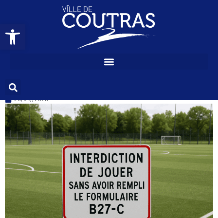
EMMERDER N’EST
Ouvrir la barre d’outils
PAS GOUVERNER #27
25/04//2025