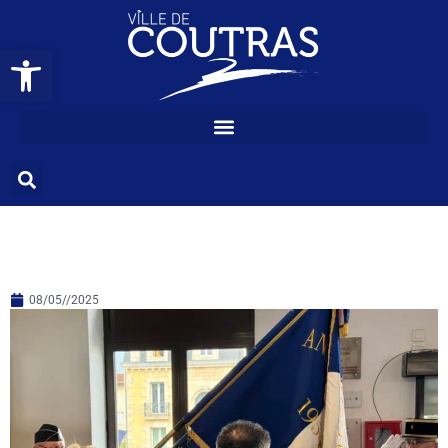
COMMÉMORATION
Ouvrir la barre d’outils
DU 8 MAI -2025- :
LETTRE A CEUX
QU’ON OUBLIE #28
08/05//2025