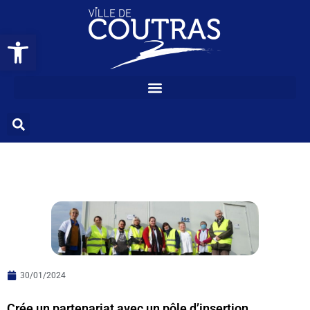
CRÉE UN
Ouvrir la barre d’outils
PARTENARIAT AVEC
UN PÔLE
D’INSERTION
30/01/2024
Crée un partenariat avec un pôle d’insertion