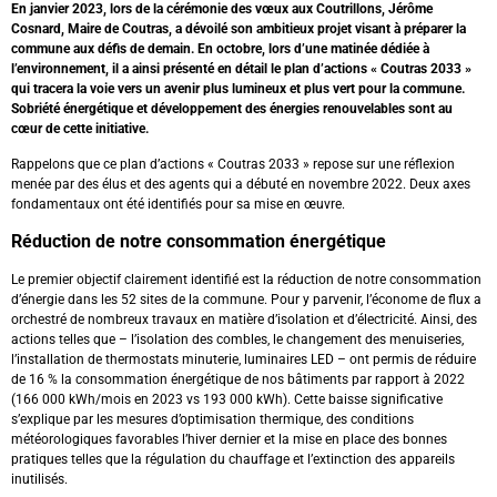
En janvier 2023, lors de la cérémonie des vœux aux Coutrillons, Jérôme
Cosnard, Maire de Coutras, a dévoilé son ambitieux projet visant à préparer la
commune aux défis de demain. En octobre, lors d’une matinée dédiée à
l’environnement, il a ainsi présenté en détail le plan d’actions « Coutras 2033 »
qui tracera la voie vers un avenir plus lumineux et plus vert pour la commune.
Sobriété énergétique et développement des énergies renouvelables sont au
cœur de cette initiative.
Rappelons que ce plan d’actions « Coutras 2033 » repose sur une réflexion
menée par des élus et des agents qui a débuté en novembre 2022. Deux axes
fondamentaux ont été identifiés pour sa mise en œuvre.
Réduction de notre consommation énergétique
Le premier objectif clairement identifié est la réduction de notre consommation
d’énergie dans les 52 sites de la commune. Pour y parvenir, l’économe de flux a
orchestré de nombreux travaux en matière d’isolation et d’électricité. Ainsi, des
actions telles que – l’isolation des combles, le changement des menuiseries,
l’installation de thermostats minuterie, luminaires LED – ont permis de réduire
de 16 % la consommation énergétique de nos bâtiments par rapport à 2022
(166 000 kWh/mois en 2023 vs 193 000 kWh). Cette baisse significative
s’explique par les mesures d’optimisation thermique, des conditions
météorologiques favorables l’hiver dernier et la mise en place des bonnes
pratiques telles que la régulation du chauffage et l’extinction des appareils
inutilisés.