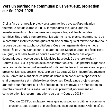
Vers un patrimoine communal plus vertueux, projection
sur
fin 2024-2025
D’ici la fin de l’année, le projet vise à terminer les travaux d’optimisation
thermique de faible ampleur (LED, lampadaires, etc.) ainsi que les
investissements sur les menuiseries simples vitrage et l’isolation des
combles. Une étude structurelle sur les bâtiments les plus consommateurs de
la commune, (services techniques et cuisine centrale), s’est relevée positive pour
la pose de panneaux photovoltaïques. Ces aménagements devraient être
effectués en 2025. Concernant l’Espace culturel Maurice Druon et l’école Henri
Sauguet, la faisabilité est en cours d’examen. Compte tenu des enjeux
économiques et écologiques, la Municipalité a décidé d’étendre le plan «
Coutras 2033 » à la gestion de la consommation d’eau. Un premier diagnostic
sera réalisé dès le second semestre afin d’identifier les actions nécessaires pour
préserver les ressources en eau. Le plan « Coutras 2033 » illustre l’engagement
de la Commune à anticiper les défis de demain en conciliant responsabilité
environnementale et maîtrise de ses dépenses. De plus, nos projets seront
adaptés pour répondre aux défis énergétiques. Les travaux de rénovation du
marché couvert et de la salle Jean Doursat prendront, notamment, en
considération les recommandations du plan « Coutras 2033 ».
“Coutras 2033”, c’est la promesse que nous pouvons bâtir une commune
plus forte, plus durable et plus résiliente face aux défis du XXIème siècle.