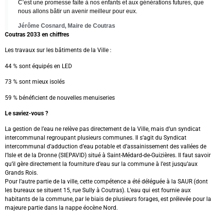
C’est une promesse faite à nos enfants et aux générations futures, que
nous allons bâtir un avenir meilleur pour eux.
Jérôme Cosnard, Maire de Coutras
Coutras 2033 en chiffres
Les travaux sur les bâtiments de la Ville :
44 % sont équipés en LED
73 % sont mieux isolés
59 % bénéficient de nouvelles menuiseries
Le saviez-vous ?
La gestion de l’eau ne relève pas directement de la Ville, mais d’un syndicat
intercommunal regroupant plusieurs communes. Il s’agit du Syndicat
intercommunal d’adduction d’eau potable et d’assainissement des vallées de
l’Isle et de la Dronne (SIEPAVID) situé à Saint-Médard-de-Guizières. Il faut savoir
qu’il gère directement la fourniture d’eau sur la commune à l’est jusqu’aux
Grands Rois.
Pour l’autre partie de la ville, cette compétence a été déléguée à la SAUR (dont
les bureaux se situent 15, rue Sully à Coutras). L’eau qui est fournie aux
habitants de la commune, par le biais de plusieurs forages, est prélevée pour la
majeure partie dans la nappe éocène Nord.